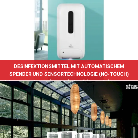
alle Elemente enthält.
Weiterlesen
DESINFEKTIONSMITTEL MIT AUTOMATISCHEM
SPENDER UND SENSORTECHNOLOGIE (NO-TOUCH)
Automatischer Spender für optimale Desinfektionsmitteldosierung am
Sensor.
Weiterlesen