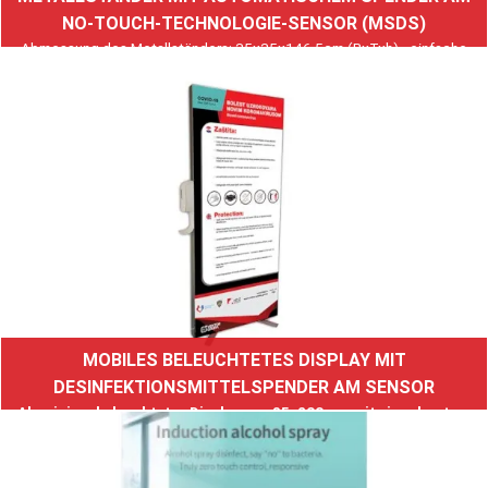
NO-TOUCH-TECHNOLOGIE-SENSOR (MSDS)
Abmessung des Metallständers: 35x35x146,5cm (BxTxh) - einfache
und schnelle Installation (ohne Werkzeug)
Spender auf Sensor NO-TOUCH-Technologie
Weiterlesen
MOBILES BELEUCHTETES DISPLAY MIT
DESINFEKTIONSMITTELSPENDER AM SENSOR
Aluminium beleuchtetes Display von 85x200 cm mit eingebautem
automatischen Spender
Das Produkt ist sehr leicht und wiegt nur 6 kg.
Das Produkt wird in einem Beutel von 107 x 20 x 15 cm geliefert, der