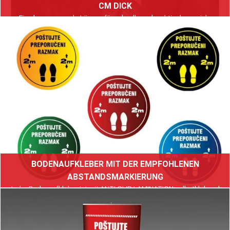
CM DICK
Eine hervorragende Lösung für schnelle und praktische soziale
Distanzierung in einem 3 cm dicken Geschäftsgebäude.
Weiterlesen
BODENAUFKLEBER MIT DER EMPFOHLENEN
ABSTANDSMARKIERUNG
Jeder Bodenaufkleber ist mit ANTI-SLIP LAMINATION selbstklebend,
um ein Verrutschen oder Verletzungen beim Überqueren zu vermeiden.
Weiterlesen