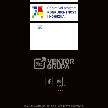
2026 © Vektor Grupa d.o.o. Sva prava pridržana.