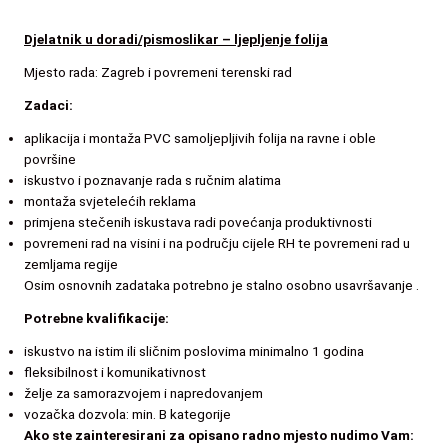
Djelatnik u doradi/pismoslikar – ljepljenje folija
Mjesto rada: Zagreb i povremeni terenski rad
Zadaci:
aplikacija i montaža PVC samoljepljivih folija na ravne i oble
površine
iskustvo i poznavanje rada s ručnim alatima
montaža svjetelećih reklama
primjena stečenih iskustava radi povećanja produktivnosti
povremeni rad na visini i na području cijele RH te povremeni rad u
zemljama regije
Osim osnovnih zadataka potrebno je stalno osobno usavršavanje .
Potrebne kvalifikacije:
iskustvo na istim ili sličnim poslovima minimalno 1 godina
fleksibilnost i komunikativnost
želje za samorazvojem i napredovanjem
vozačka dozvola: min. B kategorije
Ako ste zainteresirani za opisano radno mjesto nudimo Vam: