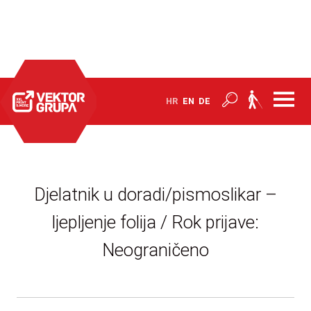
Početna
Zapošljavanje
HR
EN
DE
Djelatnik u doradi/pismoslikar – ljepljenje folija
Djelatnik u doradi/pismoslikar –
ljepljenje folija / Rok prijave:
Neograničeno