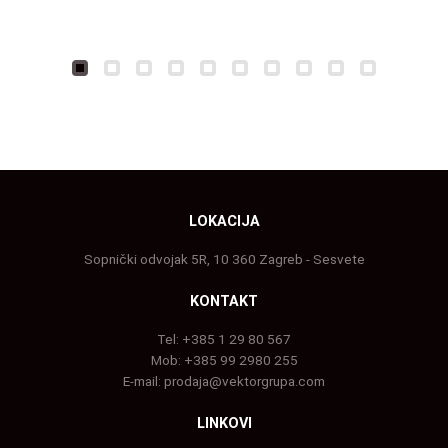
LOKACIJA
Sopnički odvojak 5R, 10 360 Zagreb - Sesvete
KONTAKT
Tel:
+385 1 29 80 567
Mob:
+385 99 2980 255
E-mail:
prodaja@vektorgrupa.com
LINKOVI