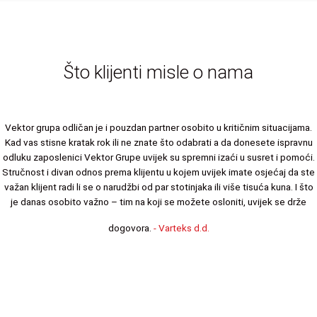
Što klijenti misle o nama
Vektor grupa odličan je i pouzdan partner osobito u kritičnim situacijama.
Kad vas stisne kratak rok ili ne znate što odabrati a da donesete ispravnu
odluku zaposlenici Vektor Grupe uvijek su spremni izaći u susret i pomoći.
Stručnost i divan odnos prema klijentu u kojem uvijek imate osjećaj da ste
važan klijent radi li se o narudžbi od par stotinjaka ili više tisuća kuna. I što
je danas osobito važno – tim na koji se možete osloniti, uvijek se drže
dogovora.
- Varteks d.d.